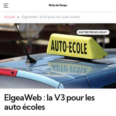
Menu
Accueil
ElgeaWeb : la V3 pour les auto écoles
Categories
Posted
ENTREPRENEURIAT
in
ElgeaWeb : la V3 pour les
auto écoles