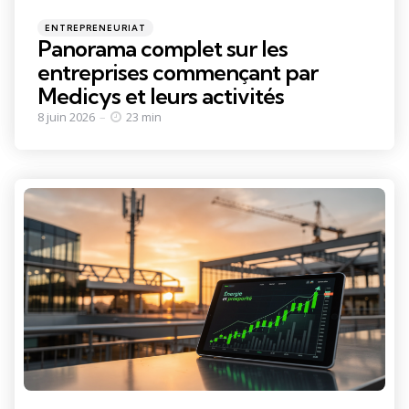
Categories
Posted
ENTREPRENEURIAT
in
Panorama complet sur les
entreprises commençant par
Medicys et leurs activités
8 juin 2026
23 min