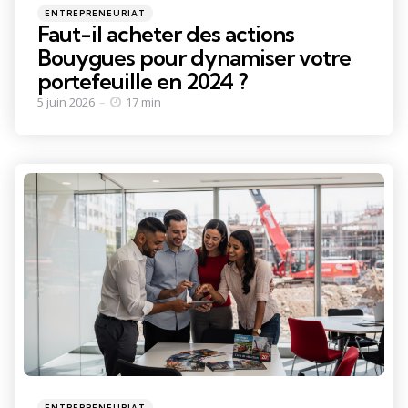
Categories
Posted
ENTREPRENEURIAT
in
Faut-il acheter des actions
Bouygues pour dynamiser votre
portefeuille en 2024 ?
5 juin 2026
17 min
Categories
Posted
ENTREPRENEURIAT