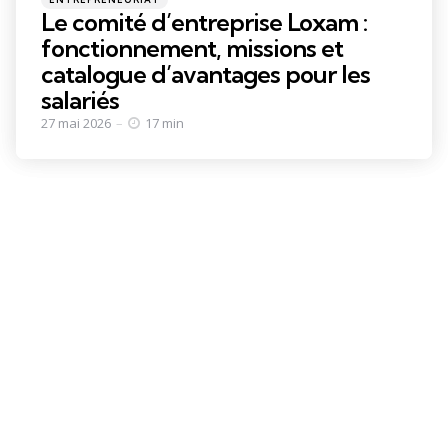
in
Le comité d’entreprise Loxam :
fonctionnement, missions et
catalogue d’avantages pour les
salariés
27 mai 2026
17 min