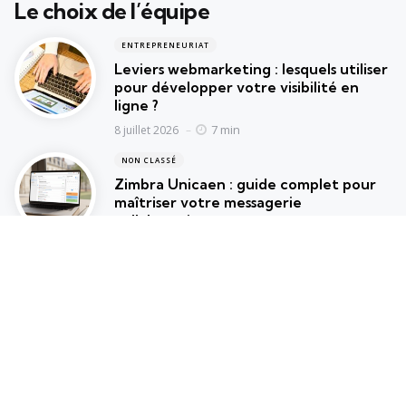
Le choix de l’équipe
ENTREPRENEURIAT
Leviers webmarketing : lesquels utiliser
pour développer votre visibilité en
ligne ?
7 min
8 juillet 2026
NON CLASSÉ
Zimbra Unicaen : guide complet pour
maîtriser votre messagerie
collaborative
15 min
10 juin 2026
ENTREPRENEURIAT
Panorama complet sur les entreprises
commençant par Medicys et leurs
activités
23 min
8 juin 2026
Les plus lus