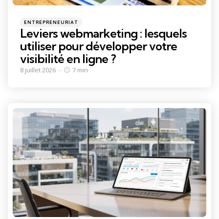
Categories
Posted
ENTREPRENEURIAT
in
Leviers webmarketing : lesquels
utiliser pour développer votre
visibilité en ligne ?
8 juillet 2026
7 min