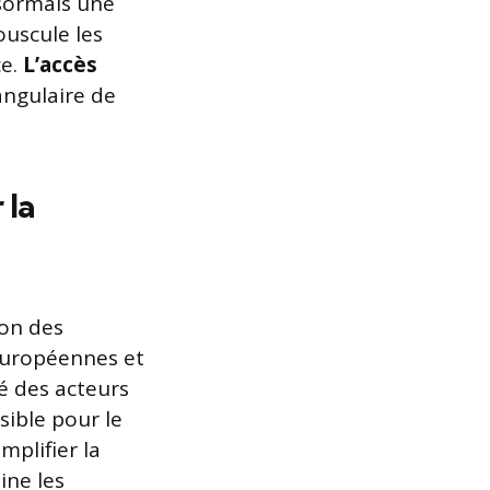
sormais une
ouscule les
ce.
L’accès
angulaire de
 la
ion des
européennes et
té des acteurs
sible pour le
mplifier la
mine les