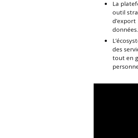
La platef
outil str
d’export 
données.
L’écosys
des servi
tout en g
personne