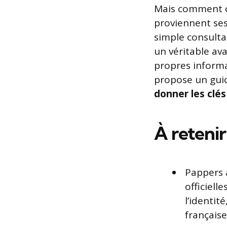
Mais comment c
proviennent ses 
simple consult
un véritable ava
propres informat
propose un gui
donner les clé
À retenir
Pappers 
officiell
l’identit
française