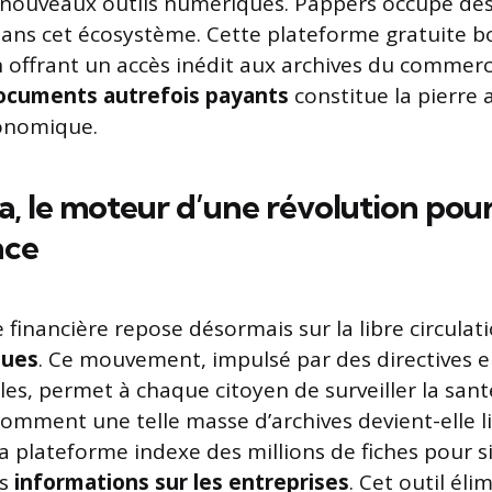
 nouveaux outils numériques. Pappers occupe dé
dans cet écosystème. Cette plateforme gratuite b
n offrant un accès inédit aux archives du commer
documents autrefois payants
constitue la pierre 
onomique.
a, le moteur d’une révolution pour
nce
 financière repose désormais sur la libre circulat
ques
. Ce mouvement, impulsé par des directives 
les, permet à chaque citoyen de surveiller la san
mment une telle masse d’archives devient-elle li
a plateforme indexe des millions de fiches pour si
es
informations sur les entreprises
. Cet outil éli