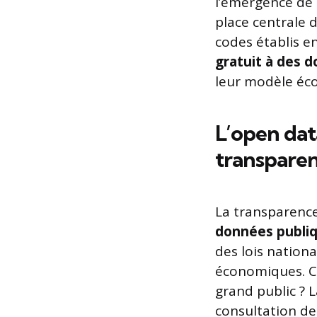
l’émergence de
place centrale 
codes établis e
gratuit à des 
leur modèle éc
L’open dat
transpare
La transparence
données publi
des lois nationa
économiques. Co
grand public ? L
consultation d