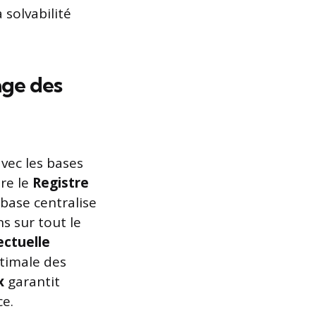
 solvabilité
age des
avec les bases
ère le
Registre
base centralise
ns sur tout le
ectuelle
timale des
x
garantit
ce.