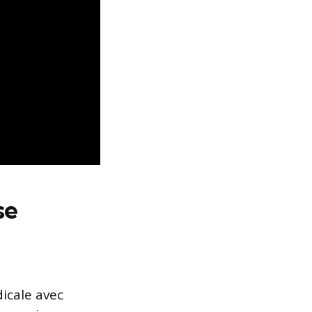
se
icale avec