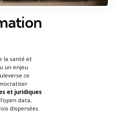
rmation
 la santé et
nu un enjeu
uleverse ce
mocratiser
es et juridiques
l’open data,
fois dispersées