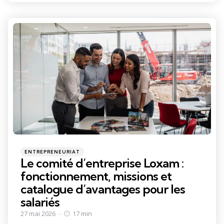
Categories
Posted
ENTREPRENEURIAT
in
Le comité d’entreprise Loxam :
fonctionnement, missions et
catalogue d’avantages pour les
salariés
27 mai 2026
17 min