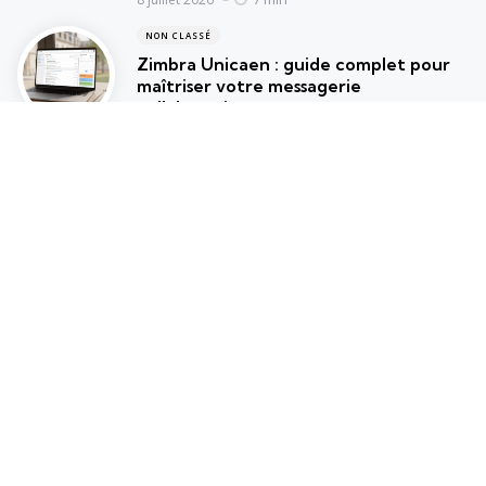
NON CLASSÉ
Zimbra Unicaen : guide complet pour
maîtriser votre messagerie
collaborative
15 min
10 juin 2026
ENTREPRENEURIAT
Panorama complet sur les entreprises
commençant par Medicys et leurs
activités
23 min
8 juin 2026
Les plus lus
Populaire
Miracle Morning France : se lever tôt
facilement
10 min
17 juillet 2025