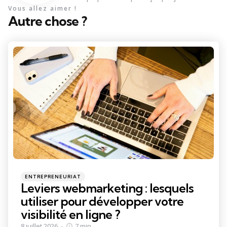
Vous allez aimer !
Autre chose ?
Categories
Posted
ENTREPRENEURIAT
in
Leviers webmarketing : lesquels
utiliser pour développer votre
visibilité en ligne ?
8 juillet 2026
7 min