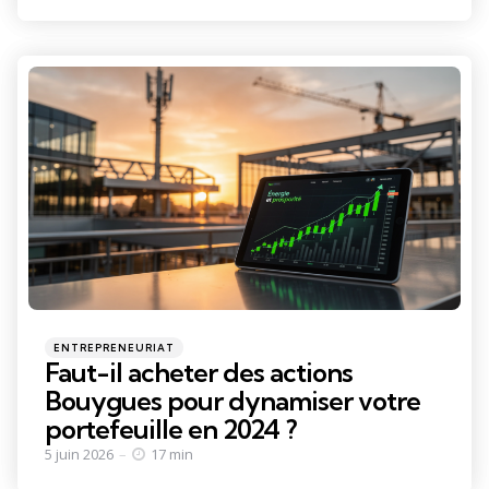
Categories
Posted
ENTREPRENEURIAT
in
Faut-il acheter des actions
Bouygues pour dynamiser votre
portefeuille en 2024 ?
5 juin 2026
17 min