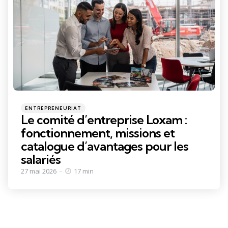
Categories
Posted
ENTREPRENEURIAT
in
Le comité d’entreprise Loxam :
fonctionnement, missions et
catalogue d’avantages pour les
salariés
27 mai 2026
17 min