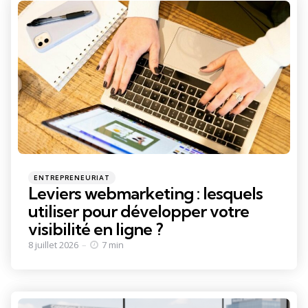
Categories
Posted
ENTREPRENEURIAT
in
Leviers webmarketing : lesquels
utiliser pour développer votre
visibilité en ligne ?
8 juillet 2026
7 min