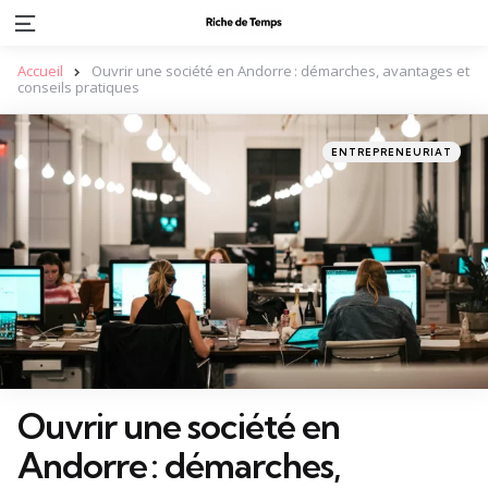
Menu
Accueil
Ouvrir une société en Andorre : démarches, avantages et
conseils pratiques
Categories
Posted
ENTREPRENEURIAT
in
Ouvrir une société en
Andorre : démarches,