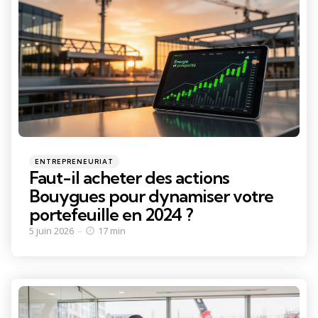
Categories
Posted
ENTREPRENEURIAT
in
Faut-il acheter des actions
Bouygues pour dynamiser votre
portefeuille en 2024 ?
5 juin 2026
17 min