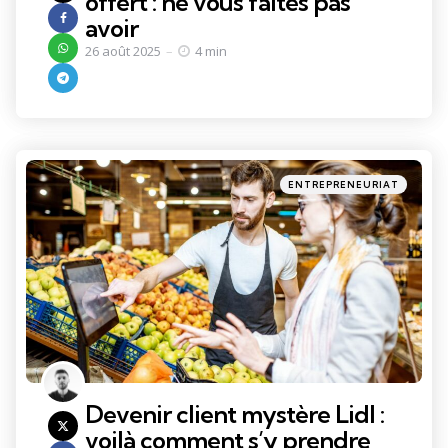
offert : ne vous faites pas
avoir
26 août 2025
4 min
Categories
Posted
ENTREPRENEURIAT
in
Devenir client mystère Lidl :
voilà comment s’y prendre