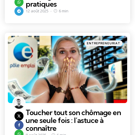
pratiques
12 août 2025
6 min
Categories
Posted
ENTREPRENEURIAT
in
Toucher tout son chômage en
une seule fois : l’astuce à
connaître
8 août 2025
6 min