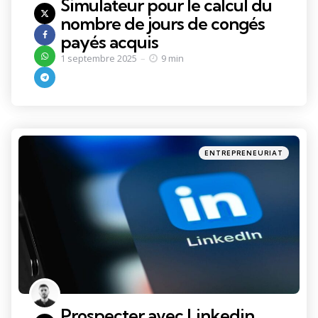
Simulateur pour le calcul du
nombre de jours de congés
payés acquis
1 septembre 2025
9 min
Categories
Posted
ENTREPRENEURIAT
in
Prospecter avec Linkedin