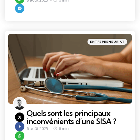
Categories
Posted
ENTREPRENEURIAT
in
Quels sont les principaux
inconvénients d’une SISA ?
6 août 2025
6 min