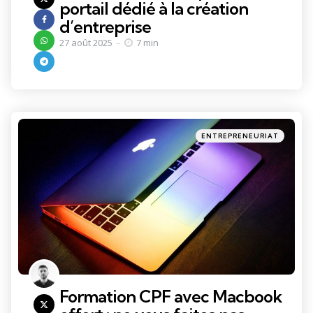
portail dédié à la création
d’entreprise
27 août 2025
7 min
Categories
Posted
ENTREPRENEURIAT
in
Formation CPF avec Macbook