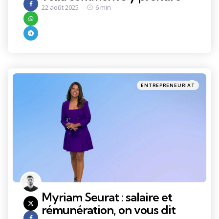
22 août 2025
6 min
Categories
Posted
ENTREPRENEURIAT
in
Myriam Seurat : salaire et
rémunération, on vous dit