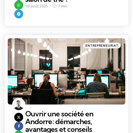
18 août 2025
7 min
Categories
Posted
ENTREPRENEURIAT
in
Ouvrir une société en
Andorre : démarches,
avantages et conseils