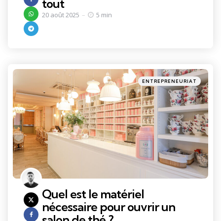
tout
20 août 2025
5 min
Categories
Posted
ENTREPRENEURIAT
in
Quel est le matériel
nécessaire pour ouvrir un
salon de thé ?