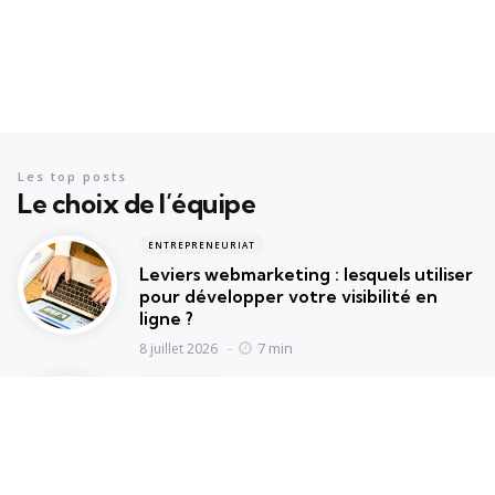
Les top posts
Le choix de l’équipe
ENTREPRENEURIAT
Leviers webmarketing : lesquels utiliser
pour développer votre visibilité en
ligne ?
7 min
8 juillet 2026
NON CLASSÉ
Zimbra Unicaen : guide complet pour
maîtriser votre messagerie
collaborative
15 min
10 juin 2026