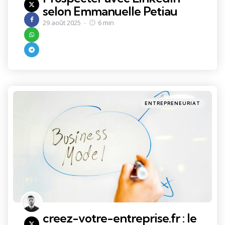
selon Emmanuelle Petiau
29 août 2025
6 min
Categories
Posted
ENTREPRENEURIAT
in
creez-votre-entreprise.fr : le